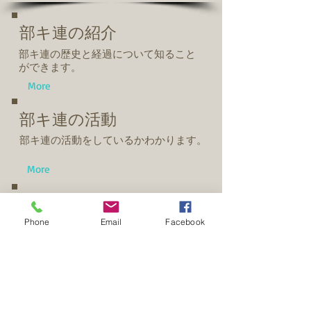
​部キ連の紹介
部キ連の歴史と経過について知ること
ができます。
More
部キ連の活動
部キ連の活動をしているかわかります。
More
部キ連ニュース
Phone
Email
Facebook
毎年発行される部キ連ニュースレターを
Pdfファイルとしてご覧になれます。
More
お知らせ
特別講座,行事,会議などの日程をお知ら